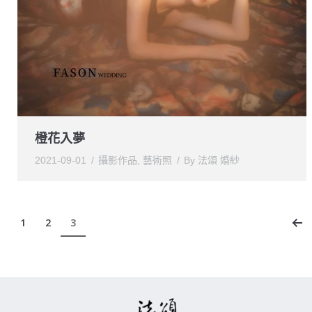
橙花入夢
2021-09-01
攝影作品
,
藝術照
By
法頌 婚紗
1
2
3