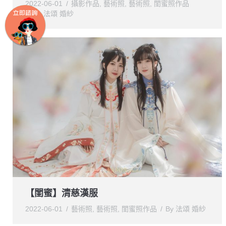
2022-06-01
攝影作品
,
藝術照
,
藝術照
,
閨蜜照作品
By
法頌 婚紗
【閨蜜】清慈漢服
2022-06-01
藝術照
,
藝術照
,
閨蜜照作品
By
法頌 婚紗