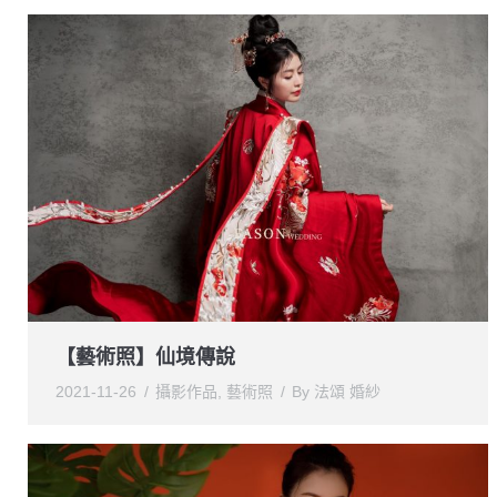
【藝術照】仙境傳說
2021-11-26
攝影作品
,
藝術照
By
法頌 婚紗