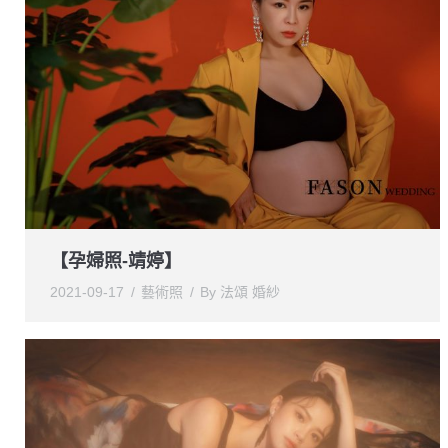
【孕婦照-靖婷】
2021-09-17
藝術照
By
法頌 婚紗