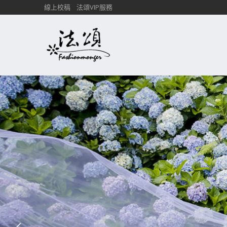
線上校稿
法頌VIP服務