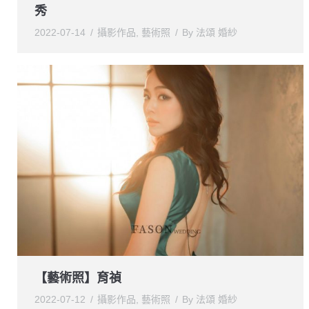
秀
2022-07-14
攝影作品
,
藝術照
By
法頌 婚紗
【藝術照】育禎
2022-07-12
攝影作品
,
藝術照
By
法頌 婚紗