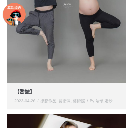
【喬銥】
2023-04-26
攝影作品
,
藝術照
,
藝術照
By
法頌 婚紗