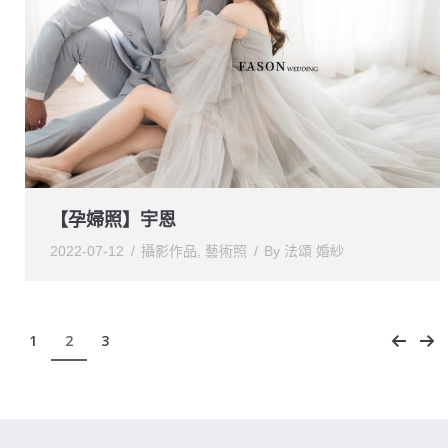
【孕婦照】宇恩
2022-07-12
攝影作品
,
藝術照
By
法頌 婚紗
1
2
3