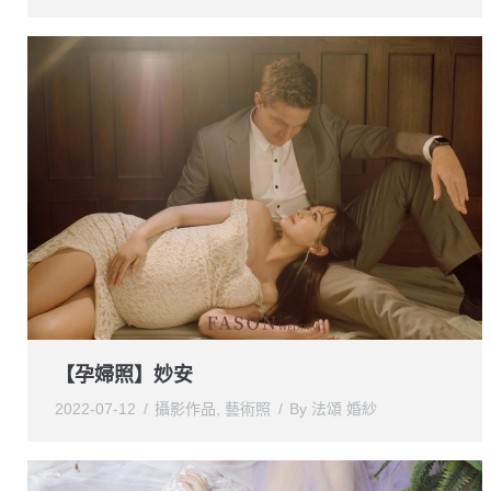
【孕婦照】妙安
2022-07-12
攝影作品
,
藝術照
By
法頌 婚紗