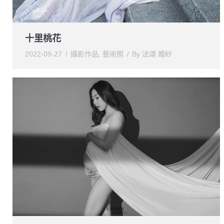
十里桃花
2022-09-27
攝影作品
,
藝術照
By
法頌 婚紗