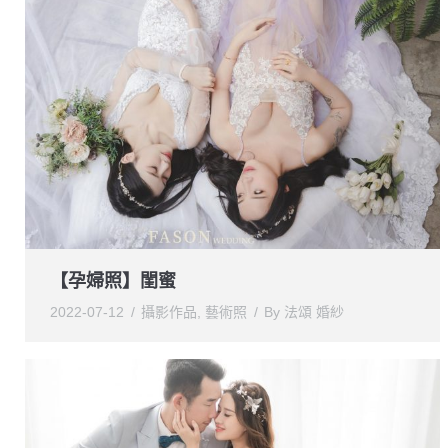
【孕婦照】閨蜜
2022-07-12
攝影作品
,
藝術照
By
法頌 婚紗