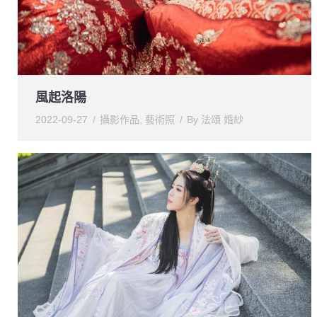
風起洛陽
2022-09-27
攝影作品
,
藝術照
By
法頌 婚紗