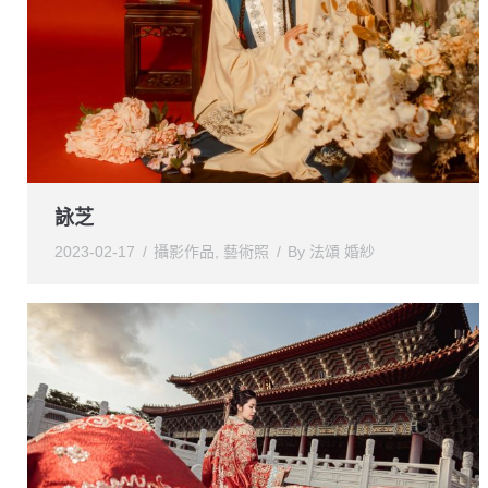
詠芝
2023-02-17
攝影作品
,
藝術照
By
法頌 婚紗