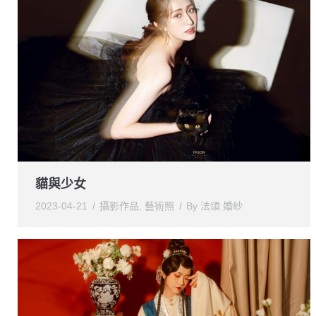
貓與少女
2023-04-21
攝影作品
,
藝術照
By
法頌 婚紗