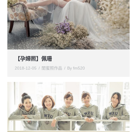
【孕婦照】佩珊
2018-12-05
閨蜜照作品
By
fm520