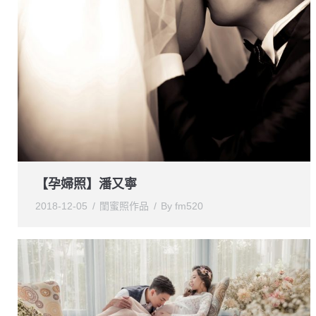
【孕婦照】潘又寧
2018-12-05
閨蜜照作品
By
fm520