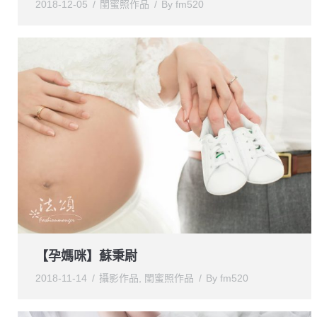
2018-12-05
閨蜜照作品
By
fm520
【孕媽咪】蘇秉尉
2018-11-14
攝影作品
,
閨蜜照作品
By
fm520