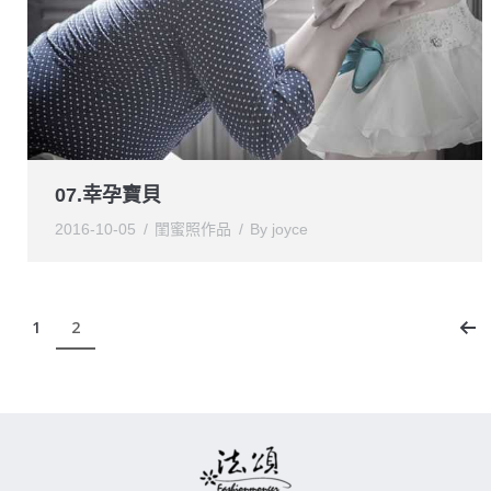
07.幸孕寶貝
2016-10-05
閨蜜照作品
By
joyce
1
2