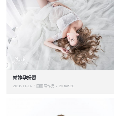
靖婷孕婦照
2018-11-14
閨蜜照作品
By
fm520