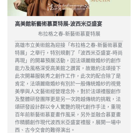
高美館新藝術慕夏特展-波西米亞盛宴
布拉格之春-新藝術慕夏特展
高雄市立美術館為迎接「布拉格之春-新藝術慕夏
特展」之舉行，特別規劃了「波西米亞盛宴-時尚
再現」的開幕預展活動，因法頌麗緻婚紗的創作
能力及風格深受高美館之讚賞，故邀約法頌接下
此次開幕服裝秀之創作工作，此次的配合除了是
肯定，法頌麗緻婚紗有別於一般傳統婚紗的視覺
美學與人文藝術經營理念外，對於法頌禮服創作
及整體研發團隊更是另一次跨越傳統的挑戰，法
頌研發設計群以令人驚艷的現代創作手法，重現
百年前新藝術慕夏畫作風采，另外並融合慕夏畫
作精髓創作現代波西米亞盛宴禮服，展開一場中
西、古今交會的難得演出。