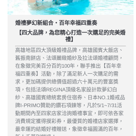
婚禮夢幻新組合‧百年幸福四重奏
【四大品牌，為您精心打造一次購足的完美婚
禮】
高雄地區四大頂級婚禮品牌，高雄國賓大飯店、
舊振南餅店、法頌麗緻婚紗及拉法頌婚禮顧問，
在象徵完美百分百的100年，聯手推出【百年幸
福四重奏】活動，除了滿足新人一次購足的需
求，更加碼提供總價值超過六十萬元的豐富獎
項，包括法頌REGINA頂級名家設計款夢幻白
紗、高雄國賓總統套房住宿券、日本NO.1婚戒品
牌I-PRIMO贊助的鑽石項鍊等，凡於5/1~7/31活
動期間內至四家店家洽詢婚禮事宜，即可依各家
消費規定獲得摸彩券，最優質的婚禮店家選擇，
最幸運的結婚好禮贈送，象徵幸福圓滿的百年，