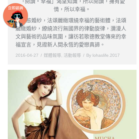
「閱讀‧幸福」渴望知識，所以閱讀，擁有愛
情，所以幸福。
新形態婚紗，法頌麗緻環繞幸福的藝術體，法頌
麗緻婚紗，繚繞流行無國界的律動旋律，瀰漫人
文與藝術的品味氛圍，讓彷若歌德教堂傳來的幸
福宣言，見證新人間永恆的愛戀真諦。
2016-04-27
媒體報導
,
活動報導
By
lohaslife.2017