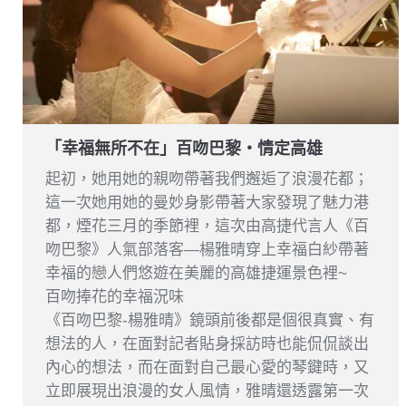
「幸福無所不在」百吻巴黎‧情定高雄
起初，她用她的親吻帶著我們邂逅了浪漫花都；
這一次她用她的曼妙身影帶著大家發現了魅力港
都，煙花三月的季節裡，這次由高捷代言人《百
吻巴黎》人氣部落客—楊雅晴穿上幸福白紗帶著
幸福的戀人們悠遊在美麗的高雄捷運景色裡~
百吻捧花的幸福況味
《百吻巴黎-楊雅晴》鏡頭前後都是個很真實、有
想法的人，在面對記者貼身採訪時也能侃侃談出
內心的想法，而在面對自己最心愛的琴鍵時，又
立即展現出浪漫的女人風情，雅晴還透露第一次