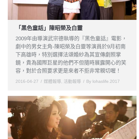
「黑色童話」陳昭榮及白靈
2009年由導演武宗德執導的『黑色童話』電影，
劇中的男女主角-陳昭榮及白靈等演員於9月初南
下高雄時，特別選擇法頌婚紗為其宣傳劇照掌
鏡，貴為國際巨星的他們不但隨時展露開心的笑
容，對於合照要求更是來者不拒非常親切喔！
2016-04-27
媒體報導
,
活動報導
By
lohaslife.2017