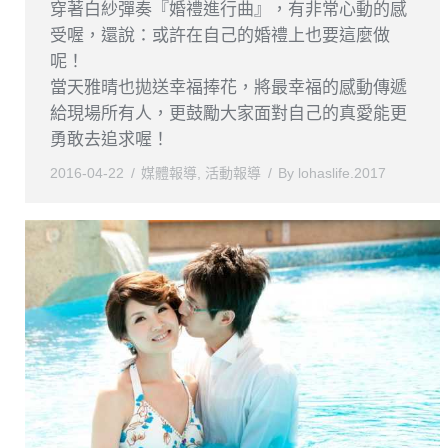
穿著白紗彈奏『婚禮進行曲』，有非常心動的感
受喔，還說：或許在自己的婚禮上也要這麼做
呢！
當天雅晴也拋送幸福捧花，將最幸福的感動傳遞
給現場所有人，更鼓勵大家面對自己的真愛能更
勇敢去追求喔！
2016-04-22
媒體報導
,
活動報導
By
lohaslife.2017