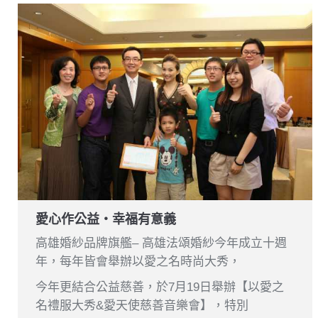
愛心作公益‧幸福有意義
高雄婚紗品牌旗艦– 高雄法頌婚紗今年成立十週
年，每年皆會舉辦以愛之名時尚大秀，
今年更結合公益慈善，於7月19日舉辦【以愛之
名禮服大秀&愛天使慈善音樂會】，特別