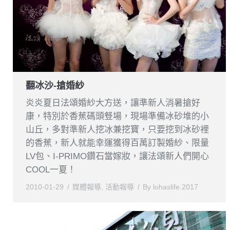
翻冰沙-搶婚紗
炎炎夏日法頌婚紗大方送，讓準新人消暑搶好
康，特別於香蕉碼頭豋場，現場準備冰砂堆的小
山丘，多對準新人挖冰兼挖寶，只要挖到冰砂裡
的香蕉，新人就能幸運獲得百萬訂製婚紗、限量
LV包、I-PRIMO鑽石當嫁妝，讓法頌新人們開心
COOL一夏！
2010-01-29
媒體報導
,
活動報導
By
lohaslife.2017