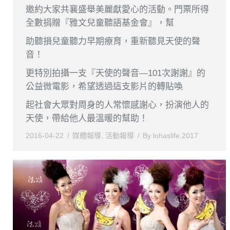
邀約大家共襄盛舉美麗獻愛心的活動。門票所得
全數捐贈『雅文兒童聽語基金會』，幫
助聽損兒童聽力早期療育，重新聽見天使的聲
音！
更特別拍攝一支『天使的聲音—101次謝謝』的
公益微電影，希望透過這支影片的轉貼喚
起社會大眾對周身的人常懷感謝心，扮演他人的
天使，帶給他人最溫暖的幫助！
2016-04-22
媒體報導
,
活動報導
By
lohaslife.2017