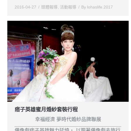
2016-04-27
媒體報導
,
活動報導
By
lohaslife.2017
痞子英雄蜜月婚紗套裝行程
幸福經濟 夢時代婚紗品牌聯展
偶像劇痞子英雄魅力延燒， 以跟著偶像劇去旅行