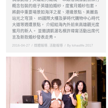
概念包裝的痞子英雄拍婚紗，度蜜月婚紗包套，
將劇中重要場景如海洋之星、港邊景點、美麗島
站光之穹頂、 85國際大樓及夢時代購物中心時代
大道等週遭景點， 介紹給海內外前來高雄觀光度
蜜月的新人。 並邀請凱渥名模許瑋甯活動出席代
言及新款婚紗發表走秀。
2016-04-27
媒體報導
,
活動報導
By
lohaslife.2017