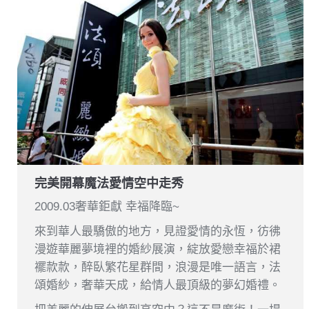
完美開幕魔法愛情空中走秀
2009.03奢華鉅獻 幸福降臨~
來到華人最驕傲的地方，見證愛情的永恆，彷彿
漫遊華麗夢境裡的婚紗展演，綻放愛戀幸福於裙
襬款款，醉臥繁花星群間，浪漫是唯一語言，法
頌婚紗，奢華天成，給情人最頂級的夢幻婚禮。