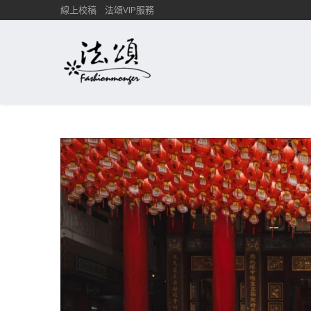
線上校稿
法頌VIP服務