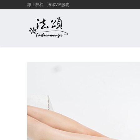
線上校稿
法頌VIP服務