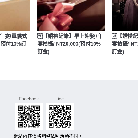
午宴/單儀式
【婚禮紀錄】早上迎娶+午
【婚禮紀
加入購物車
0(預付10%訂
宴拍攝/ NT20,000(預付10%
宴拍攝/ NT
訂金)
訂金)
Facebook
Line
網站內容價格調整依照活動不同，