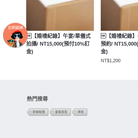
【婚禮紀錄】午宴/單儀式
【婚禮紀錄】
加入購物車
拍攝/ NT15,000(預付10%訂
預約/ NT15,00
金)
金)
NT$1,200
熱門搜尋
新娘秘書
宴客造型
單妝