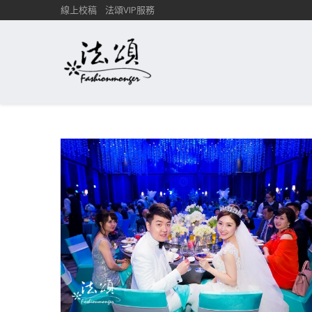
線上校稿
法頌VIP服務