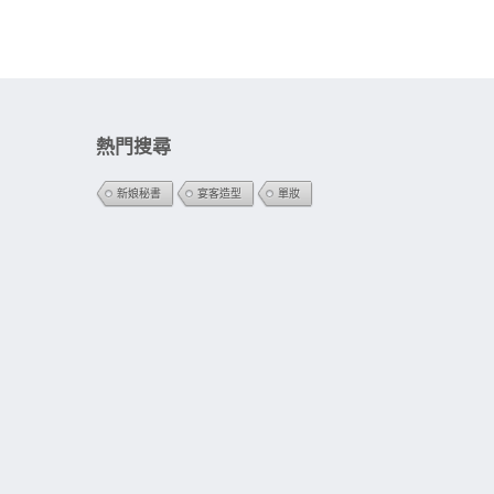
熱門搜尋
新娘秘書
宴客造型
單妝