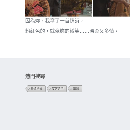
因為妳，我寫了一首情詩，
粉紅色的，就像妳的微笑……溫柔又多情。
熱門搜尋
新娘秘書
宴客造型
單妝