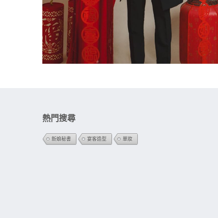
熱門搜尋
新娘秘書
宴客造型
單妝