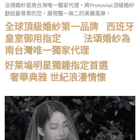
法頌婚紗是南台灣唯一獨家代理，將Pronovias頂級婚紗
獻給最尊貴的您，展現獨一無二的美麗風華。
全球頂級婚紗第一品牌
西班牙
皇室
御用指定
法頌婚紗為
南台灣唯一獨家代理
好萊塢明星獨鍾指定首選
奢華典雅
世紀浪漫情懷