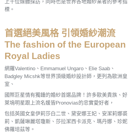
上千位媒體採訪，同時也是世界各地婚紗業者的參考指
標。
首選絕美風格 引領婚紗潮流
The fashion of the European
Royal Ladies
網羅Valentino、Emmamuel Ungaro、Elie Saab、
Badgley Micshk等世界頂級婚紗設計師，更列為歐洲皇
室、
國際巨星情有獨鍾的婚紗首選品牌！許多歐美貴族、好
萊塢明星跟上流名媛皆Pronovias的忠實愛好者，
包括英國女皇伊莉莎白二世、黛安娜王妃、安潔莉娜裘
莉、凱薩琳麗塔瓊斯、莎拉潔西卡派克、瑪丹娜、珍妮
佛羅培茲等。