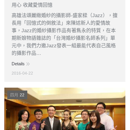
用心 收藏愛情回憶
高雄法頌麗緻婚紗的攝影師-盛家樑（Jazz），擅
長用「回憶式的倒敘法」來陳述新人的愛情故
事，Jazz的婚紗攝影作品有著雋永的特質，在本
期新娘物語雜誌的「台灣婚紗攝影名師系列」單
元中，我們力邀Jazz發表一組最能代表自己風格
的攝影作品…
Details
2016-04-22
四月
22