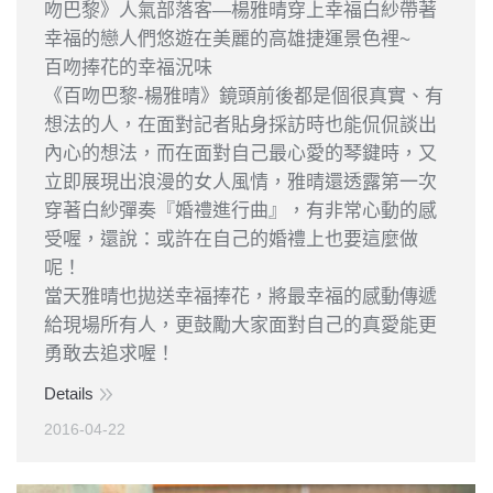
吻巴黎》人氣部落客—楊雅晴穿上幸福白紗帶著
幸福的戀人們悠遊在美麗的高雄捷運景色裡~
百吻捧花的幸福況味
《百吻巴黎-楊雅晴》鏡頭前後都是個很真實、有
想法的人，在面對記者貼身採訪時也能侃侃談出
內心的想法，而在面對自己最心愛的琴鍵時，又
立即展現出浪漫的女人風情，雅晴還透露第一次
穿著白紗彈奏『婚禮進行曲』，有非常心動的感
受喔，還說：或許在自己的婚禮上也要這麼做
呢！
當天雅晴也拋送幸福捧花，將最幸福的感動傳遞
給現場所有人，更鼓勵大家面對自己的真愛能更
勇敢去追求喔！
Details
2016-04-22