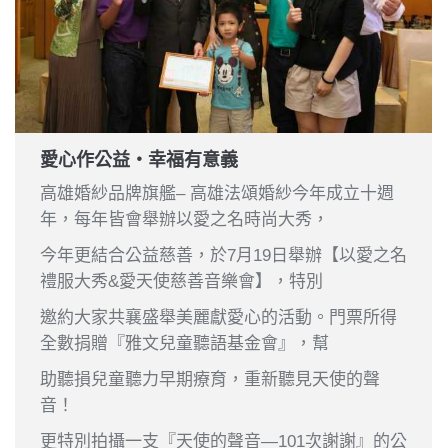
愛心作公益‧幸福有意義
高雄婚紗品牌旗艦– 高雄法頌婚紗今年成立十週
年，每年皆會舉辦以愛之名時尚大秀，
今年更結合公益慈善，於7月19日舉辦【以愛之名
禮服大秀&愛天使慈善音樂會】，特別
邀約大家共襄盛舉美麗獻愛心的活動。門票所得
全數捐贈『雅文兒童聽語基金會』，幫
助聽損兒童聽力早期療育，重新聽見天使的聲
音！
更特別拍攝一支『天使的聲音—101次謝謝』的公