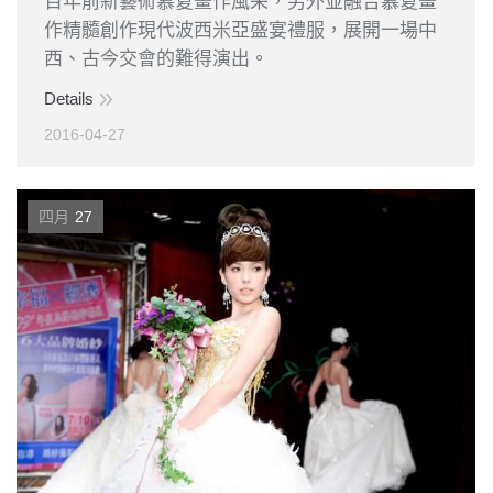
百年前新藝術慕夏畫作風采，另外並融合慕夏畫
作精髓創作現代波西米亞盛宴禮服，展開一場中
西、古今交會的難得演出。
Details
2016-04-27
四月
27