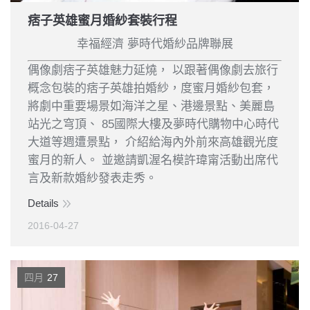
痞子英雄蜜月婚紗套裝行程
幸福經濟 夢時代婚紗品牌聯展
偶像劇痞子英雄魅力延燒， 以跟著偶像劇去旅行
概念包裝的痞子英雄拍婚紗，度蜜月婚紗包套，
將劇中重要場景如海洋之星、港邊景點、美麗島
站光之穹頂、 85國際大樓及夢時代購物中心時代
大道等週遭景點， 介紹給海內外前來高雄觀光度
蜜月的新人。 並邀請凱渥名模許瑋甯活動出席代
言及新款婚紗發表走秀。
Details
2016-04-27
四月
27