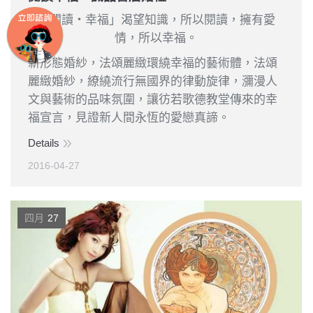
「閱讀‧幸福」渴望知識，所以閱讀，擁有愛
情，所以幸福。
新形態婚紗，法頌麗緻環繞幸福的藝術體，法頌
麗緻婚紗，繚繞流行無國界的律動旋律，瀰漫人
文與藝術的品味氛圍，讓彷若歌德教堂傳來的幸
福宣言，見證新人間永恆的愛戀真諦。
Details
2016-04-27
四月
27