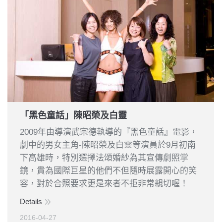
「黑色童話」陳昭榮及白靈
2009年由導演武宗德執導的『黑色童話』電影，
劇中的男女主角-陳昭榮及白靈等演員於9月初南
下高雄時，特別選擇法頌婚紗為其宣傳劇照掌
鏡，貴為國際巨星的他們不但隨時展露開心的笑
容，對於合照要求更是來者不拒非常親切喔！
Details
2016-04-27