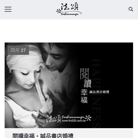
四月
27
閱讀幸福‧誠品書店婚禮