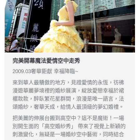
完美開幕魔法愛情空中走秀
2009.03奢華鉅獻 幸福降臨~
來到華人最驕傲的地方，見證愛情的永恆，彷彿
漫遊華麗夢境裡的婚紗展演，綻放愛戀幸福於裙
襬款款，醉臥繁花星群間，浪漫是唯一語言，法
頌婚紗，奢華天成，給情人最頂級的夢幻婚禮。
把美麗的伸展台搬到高空中？這不是魔術！一場
別開生面的「高空婚紗秀」 帶來了視覺上新穎的
刺激變化，無疑是一場婚紗空中藝術，同時結合