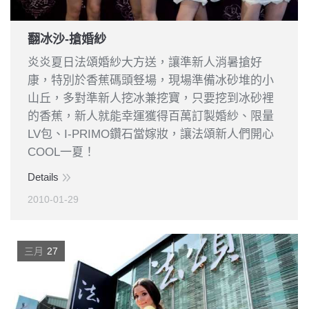
翻冰沙-搶婚紗
炎炎夏日法頌婚紗大方送，讓準新人消暑搶好
康，特別於香蕉碼頭豋場，現場準備冰砂堆的小
山丘，多對準新人挖冰兼挖寶，只要挖到冰砂裡
的香蕉，新人就能幸運獲得百萬訂製婚紗、限量
LV包、I-PRIMO鑽石當嫁妝，讓法頌新人們開心
COOL一夏！
Details
2010-01-29
三月
27